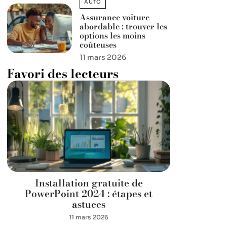
AUTO
Assurance voiture
abordable : trouver les
options les moins
coûteuses
11 mars 2026
Favori des lecteurs
Installation gratuite de
PowerPoint 2024 : étapes et
astuces
11 mars 2026