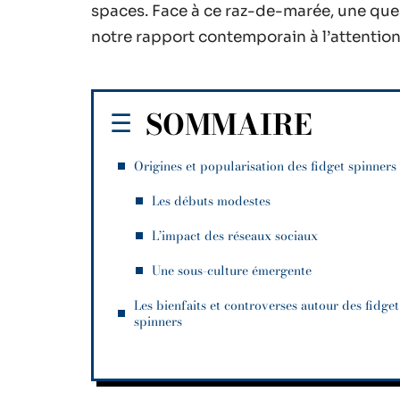
spaces. Face à ce raz-de-marée, une ques
notre rapport contemporain à l’attention 
SOMMAIRE
Origines et popularisation des fidget spinners
Les débuts modestes
L’impact des réseaux sociaux
Une sous-culture émergente
Les bienfaits et controverses autour des fidget
spinners