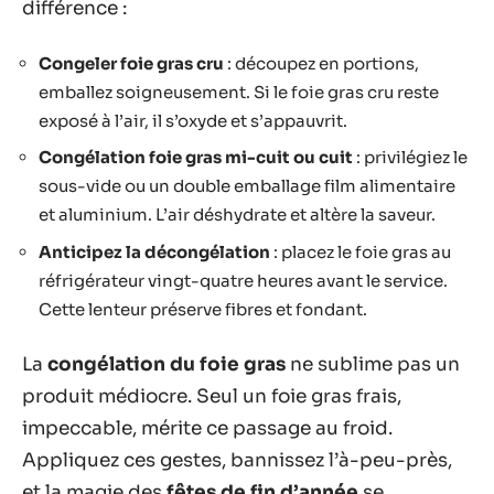
différence :
Congeler foie gras cru
: découpez en portions,
emballez soigneusement. Si le foie gras cru reste
exposé à l’air, il s’oxyde et s’appauvrit.
Congélation foie gras mi-cuit ou cuit
: privilégiez le
sous-vide ou un double emballage film alimentaire
et aluminium. L’air déshydrate et altère la saveur.
Anticipez la décongélation
: placez le foie gras au
réfrigérateur vingt-quatre heures avant le service.
Cette lenteur préserve fibres et fondant.
La
congélation du foie gras
ne sublime pas un
produit médiocre. Seul un foie gras frais,
impeccable, mérite ce passage au froid.
Appliquez ces gestes, bannissez l’à-peu-près,
et la magie des
fêtes de fin d’année
se