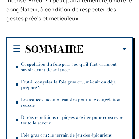
intense. Erreur : il peut parfaitement rejoindre le
congélateur, à condition de respecter des
gestes précis et méticuleux.
SOMMAIRE
Congélation du foie gras : ce qu’il faut vraiment
savoir avant de se lancer
Faut-il congeler le foie gras cru, mi-cuit ou déjà
préparé ?
Les astuces incontournables pour une congélation
réussie
Durée, conditions et pièges à éviter pour conserver
toute la saveur
Foie gras cru : le terrain de jeu des épicuriens